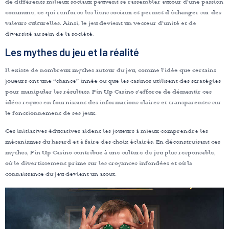
de différents milieux sociaux peuvent se rassembler autour d’une passion
commune, ce qui renforce les liens sociaux et permet d’échanger sur des
valeurs culturelles. Ainsi, le jeu devient un vecteur d’unité et de
diversité au sein de la société.
Les mythes du jeu et la réalité
Il existe de nombreux mythes autour du jeu, comme l’idée que certains
joueurs ont une “chance” innée ou que les casinos utilisent des stratégies
pour manipuler les résultats. Pin Up Casino s’efforce de démentir ces
idées reçues en fournissant des informations claires et transparentes sur
le fonctionnement de ses jeux.
Ces initiatives éducatives aident les joueurs à mieux comprendre les
mécanismes du hasard et à faire des choix éclairés. En déconstruisant ces
mythes, Pin Up Casino contribue à une culture de jeu plus responsable,
où le divertissement prime sur les croyances infondées et où la
connaissance du jeu devient un atout.