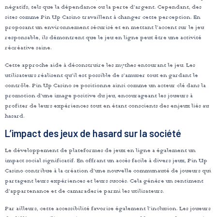
négatifs, tels que la dépendance ou la perte d’argent. Cependant, des
sites comme Pin Up Casino travaillent à changer cette perception. En
proposant un environnement sécurisé et en mettant l’accent sur le jeu
responsable, ils démontrent que le jeu en ligne peut être une activité
récréative saine.
Cette approche aide à déconstruire les mythes entourant le jeu. Les
utilisateurs réalisent qu’il est possible de s’amuser tout en gardant le
contrôle. Pin Up Casino se positionne ainsi comme un acteur clé dans la
promotion d’une image positive du jeu, encourageant les joueurs à
profiter de leurs expériences tout en étant conscients des enjeux liés au
hasard.
L’impact des jeux de hasard sur la société
Le développement de plateformes de jeux en ligne a également un
impact social significatif. En offrant un accès facile à divers jeux, Pin Up
Casino contribue à la création d’une nouvelle communauté de joueurs qui
partagent leurs expériences et leurs succès. Cela génère un sentiment
d’appartenance et de camaraderie parmi les utilisateurs.
Par ailleurs, cette accessibilité favorise également l’inclusion. Les joueurs