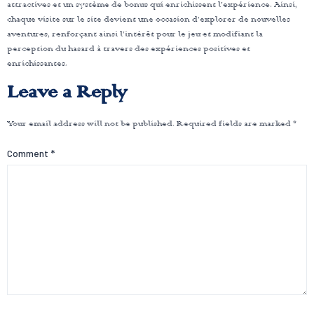
attractives et un système de bonus qui enrichissent l’expérience. Ainsi,
chaque visite sur le site devient une occasion d’explorer de nouvelles
aventures, renforçant ainsi l’intérêt pour le jeu et modifiant la
perception du hasard à travers des expériences positives et
enrichissantes.
Leave a Reply
Your email address will not be published.
Required fields are marked
*
Comment
*