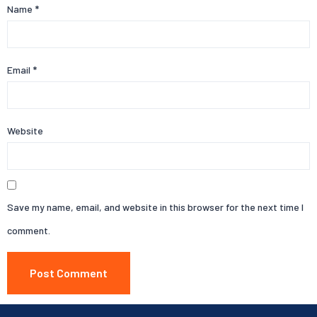
Name
*
Email
*
Website
Save my name, email, and website in this browser for the next time I
comment.