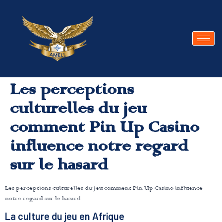
Les perceptions
culturelles du jeu
comment Pin Up Casino
influence notre regard
sur le hasard
Les perceptions culturelles du jeu comment Pin Up Casino influence
notre regard sur le hasard
La culture du jeu en Afrique