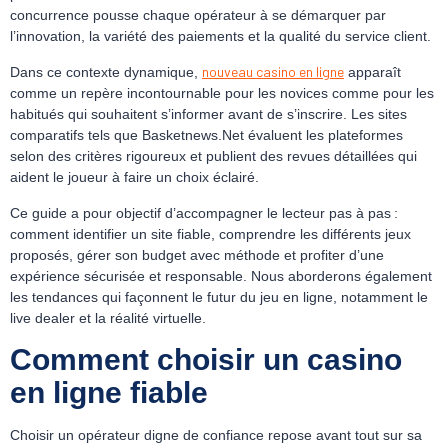
concurrence pousse chaque opérateur à se démarquer par
l’innovation, la variété des paiements et la qualité du service client.
nouveau casino en ligne
Dans ce contexte dynamique,
apparaît
comme un repère incontournable pour les novices comme pour les
habitués qui souhaitent s’informer avant de s’inscrire. Les sites
comparatifs tels que Basketnews.Net évaluent les plateformes
selon des critères rigoureux et publient des revues détaillées qui
aident le joueur à faire un choix éclairé.
Ce guide a pour objectif d’accompagner le lecteur pas à pas :
comment identifier un site fiable, comprendre les différents jeux
proposés, gérer son budget avec méthode et profiter d’une
expérience sécurisée et responsable. Nous aborderons également
les tendances qui façonnent le futur du jeu en ligne, notamment le
live dealer et la réalité virtuelle.
Comment choisir un casino
en ligne fiable
Choisir un opérateur digne de confiance repose avant tout sur sa