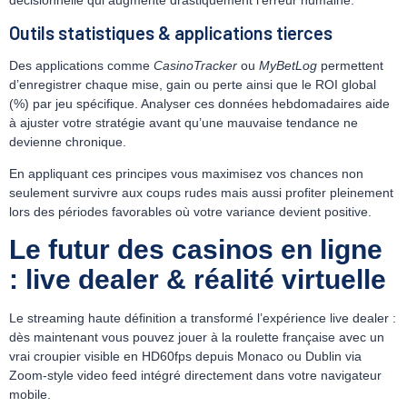
décisionnelle qui augmente drastiquement l’erreur humaine.
Outils statistiques & applications tierces
Des applications comme
CasinoTracker
ou
MyBetLog
permettent
d’enregistrer chaque mise, gain ou perte ainsi que le ROI global
(%) par jeu spécifique. Analyser ces données hebdomadaires aide
à ajuster votre stratégie avant qu’une mauvaise tendance ne
devienne chronique.
En appliquant ces principes vous maximisez vos chances non
seulement survivre aux coups rudes mais aussi profiter pleinement
lors des périodes favorables où votre variance devient positive.
Le futur des casinos en ligne
: live dealer & réalité virtuelle
Le streaming haute définition a transformé l’expérience live dealer :
dès maintenant vous pouvez jouer à la roulette française avec un
vrai croupier visible en HD60fps depuis Monaco ou Dublin via
Zoom‑style video feed intégré directement dans votre navigateur
mobile.