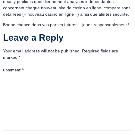
nous y publions quotidiennement analyses indépendantes
concernant chaque nouveau site de casino en ligne, comparaisons
détaillées (« nouveau casino en ligne ») ainsi que alertes sécurité.
Bonne chance dans vos parties futures – jouez responsablement !
Leave a Reply
Your email address will not be published.
Required fields are
marked
*
Comment
*