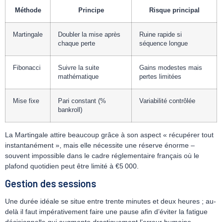
Méthode
Principe
Risque principal
Martingale
Doubler la mise après
Ruine rapide si
chaque perte
séquence longue
Fibonacci
Suivre la suite
Gains modestes mais
mathématique
pertes limitées
Mise fixe
Pari constant (%
Variabilité contrôlée
bankroll)
La Martingale attire beaucoup grâce à son aspect « récupérer tout
instantanément », mais elle nécessite une réserve énorme –
souvent impossible dans le cadre réglementaire français où le
plafond quotidien peut être limité à €5 000.
Gestion des sessions
Une durée idéale se situe entre trente minutes et deux heures ; au-
delà il faut impérativement faire une pause afin d’éviter la fatigue