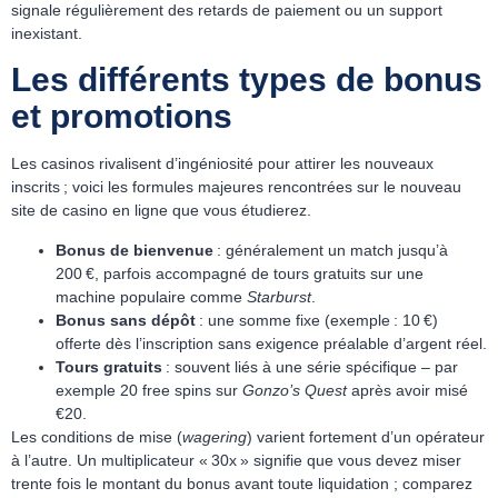
signale régulièrement des retards de paiement ou un support
inexistant.
Les différents types de bonus
et promotions
Les casinos rivalisent d’ingéniosité pour attirer les nouveaux
inscrits ; voici les formules majeures rencontrées sur le nouveau
site de casino en ligne que vous étudierez.
Bonus de bienvenue
: généralement un match jusqu’à
200 €, parfois accompagné de tours gratuits sur une
machine populaire comme
Starburst
.
Bonus sans dépôt
: une somme fixe (exemple : 10 €)
offerte dès l’inscription sans exigence préalable d’argent réel.
Tours gratuits
: souvent liés à une série spécifique – par
exemple 20 free spins sur
Gonzo’s Quest
après avoir misé
€20.
Les conditions de mise (
wagering
) varient fortement d’un opérateur
à l’autre. Un multiplicateur « 30x » signifie que vous devez miser
trente fois le montant du bonus avant toute liquidation ; comparez