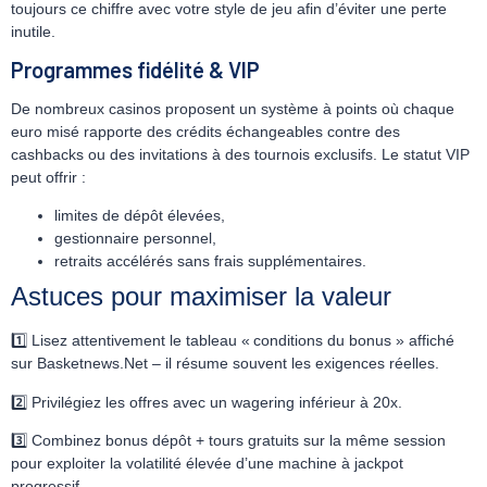
toujours ce chiffre avec votre style de jeu afin d’éviter une perte
inutile.
Programmes fidélité & VIP
De nombreux casinos proposent un système à points où chaque
euro misé rapporte des crédits échangeables contre des
cashbacks ou des invitations à des tournois exclusifs. Le statut VIP
peut offrir :
limites de dépôt élevées,
gestionnaire personnel,
retraits accélérés sans frais supplémentaires.
Astuces pour maximiser la valeur
1️⃣ Lisez attentivement le tableau « conditions du bonus » affiché
sur Basketnews.Net – il résume souvent les exigences réelles.
2️⃣ Privilégiez les offres avec un wagering inférieur à 20x.
3️⃣ Combinez bonus dépôt + tours gratuits sur la même session
pour exploiter la volatilité élevée d’une machine à jackpot
progressif.