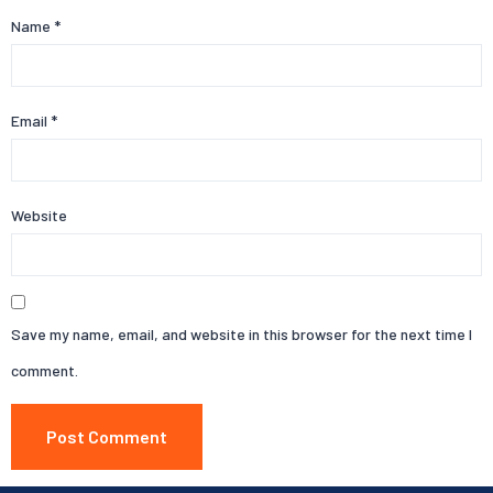
Name
*
Email
*
Website
Save my name, email, and website in this browser for the next time I
comment.