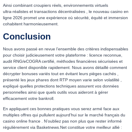
Ainsi combinant croupiers réels, environnements virtuels
ultra‑réalistes et transactions décentralisées , le nouveau casino en
ligne 2026 promet une expérience où sécurité, équité et immersion
cohabitent harmonieusement.
Conclusion
Nous avons passé en revue l’ensemble des critères indispensables
pour choisir judicieusement votre plateforme : licence reconnue,
audit RNG/eCOGRA certifié, méthodes financières sécurisées et
service client disponible rapidement. Nous avons détaillé comment
décrypter bonuses variés tout en évitant leurs pièges cachés ,
présenté les jeux phares dont RTP moyen varie selon volatilité ,
expliqué quelles protections techniques assurent vos données
personnelles ainsi que quels outils vous aideront à gérer
efficacement votre bankroll.
En appliquant ces bonnes pratiques vous serez armé face aux
multiples offres qui pullulent aujourd’hui sur le marché français du
casino online france . N’oubliez pas non plus que rester informé
régulièrement via Basketnews.Net constitue votre meilleur allié :