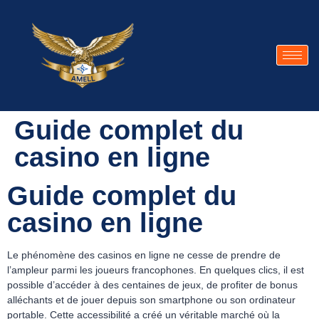
Guide complet du
casino en ligne
Guide complet du
casino en ligne
Le phénomène des casinos en ligne ne cesse de prendre de
l’ampleur parmi les joueurs francophones. En quelques clics, il est
possible d’accéder à des centaines de jeux, de profiter de bonus
alléchants et de jouer depuis son smartphone ou son ordinateur
portable. Cette accessibilité a créé un véritable marché où la