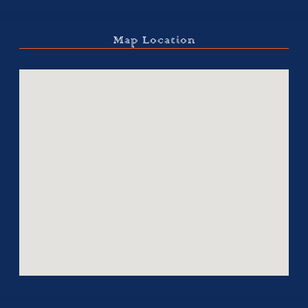
Map Location