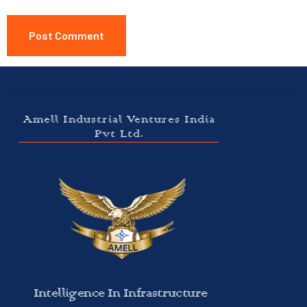
Amell Industrial Ventures India
Pvt Ltd.
Intelligence In Infrastructure