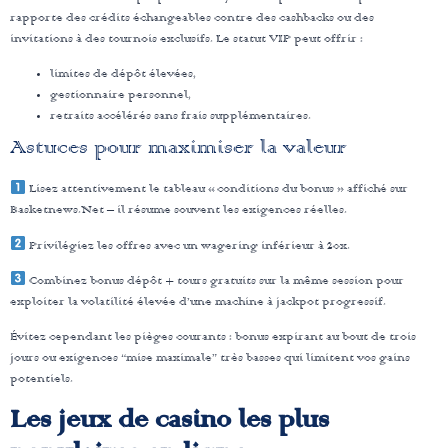
rapporte des crédits échangeables contre des cashbacks ou des
invitations à des tournois exclusifs. Le statut VIP peut offrir :
limites de dépôt élevées,
gestionnaire personnel,
retraits accélérés sans frais supplémentaires.
Astuces pour maximiser la valeur
Lisez attentivement le tableau « conditions du bonus » affiché sur
Basketnews.Net – il résume souvent les exigences réelles.
Privilégiez les offres avec un wagering inférieur à 20x.
Combinez bonus dépôt + tours gratuits sur la même session pour
exploiter la volatilité élevée d’une machine à jackpot progressif.
Évitez cependant les pièges courants : bonus expirant au bout de trois
jours ou exigences “mise maximale” très basses qui limitent vos gains
potentiels.
Les jeux de casino les plus