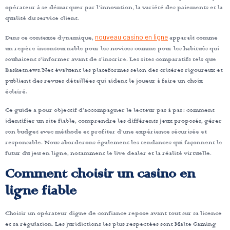
opérateur à se démarquer par l’innovation, la variété des paiements et la
qualité du service client.
nouveau casino en ligne
Dans ce contexte dynamique,
apparaît comme
un repère incontournable pour les novices comme pour les habitués qui
souhaitent s’informer avant de s’inscrire. Les sites comparatifs tels que
Basketnews.Net évaluent les plateformes selon des critères rigoureux et
publient des revues détaillées qui aident le joueur à faire un choix
éclairé.
Ce guide a pour objectif d’accompagner le lecteur pas à pas : comment
identifier un site fiable, comprendre les différents jeux proposés, gérer
son budget avec méthode et profiter d’une expérience sécurisée et
responsable. Nous aborderons également les tendances qui façonnent le
futur du jeu en ligne, notamment le live dealer et la réalité virtuelle.
Comment choisir un casino en
ligne fiable
Choisir un opérateur digne de confiance repose avant tout sur sa licence
et sa régulation. Les juridictions les plus respectées sont Malte Gaming