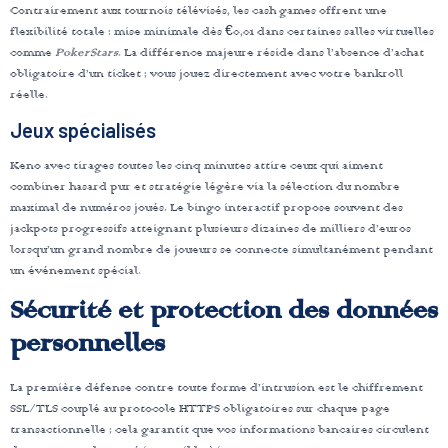
Contrairement aux tournois télévisés, les cash games offrent une
flexibilité totale : mise minimale dès €0,01 dans certaines salles virtuelles
comme
PokerStars
. La différence majeure réside dans l’absence d’achat
obligatoire d’un ticket ; vous jouez directement avec votre bankroll
réelle.
Jeux spécialisés
Keno avec tirages toutes les cinq minutes attire ceux qui aiment
combiner hasard pur et stratégie légère via la sélection du nombre
maximal de numéros joués. Le bingo interactif propose souvent des
jackpots progressifs atteignant plusieurs dizaines de milliers d’euros
lorsqu’un grand nombre de joueurs se connecte simultanément pendant
un événement spécial.
Sécurité et protection des données
personnelles
La première défense contre toute forme d’intrusion est le chiffrement
SSL/TLS couplé au protocole HTTPS obligatoires sur chaque page
transactionnelle ; cela garantit que vos informations bancaires circulent