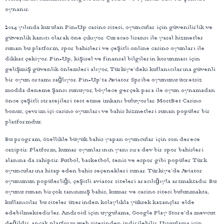
oynanır.
2014 yılında kurulan Pin-Up casino sitesi, oyuncular için güvenilirlik ve
güvenlik kanıtı olarak öne çıkıyor. Curacao lisansı ile yasal hizmetler
sunan bu platform, spor bahisleri ve çeşitli online casino oyunları ile
dikkat çekiyor. Pin-Up, kişisel ve finansal bilgilerin korunması için
gelişmiş güvenlik önlemleri alıyor, Türkiye’deki kullanıcılarına güvenli
bir oyun ortamı sağlıyor. Pin-Up’ta Aviator Spribe oyununu ücretsiz
modda deneme şansı sunuyor, böylece gerçek para ile oyun oynamadan
önce çeşitli stratejileri test etme imkanı buluyorlar. MostBet Casino
bonus, çevrim içi casino oyunları ve bahis hizmetleri sunan popüler bir
platformdur.
Bu program, özellikle büyük bahis yapan oyuncular için son derece
caziptir. Platform, kumar oyunlarının yanı sıra dev bir spor bahisleri
alanına da sahiptir. Futbol, basketbol, tenis ve espor gibi popüler Türk
oyuncularına hitap eden bahis seçenekleri sunar. Türkiye’de Aviator
oyununun popülerliği, çeşitli aviator siteleri aracılığıyla artmaktadır. Bu
oyunu sunan birçok tanınmış bahis, kumar ve casino sitesi bulunmakta,
kullanıcılar bu siteler üzerinden kolaylıkla yüksek kazançlar elde
edebilmektedirler. Android için uygulama, Google Play Store’da mevcut
değildir, ancak platform web sitesinden indirilebilir. Uygulama için