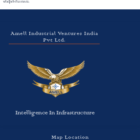
ulaşabilirsiniz.
Amell Industrial Ventures India
Pvt Ltd.
Intelligence In Infrastructure
Map Location