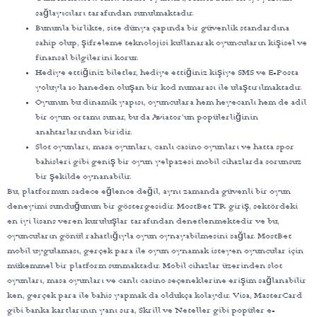
sağlayıcıları tarafından sunulmaktadır.
Bununla birlikte, site dünya çapında bir güvenlik standardına
sahip olup, şifreleme teknolojisi kullanarak oyuncuların kişisel ve
finansal bilgilerini korur.
Hediye ettiğiniz biletler, hediye ettiğiniz kişiye SMS ve E-Posta
yoluyla 10 haneden oluşan bir kod numarası ile ulaştırılmaktadır.
Oyunun bu dinamik yapısı, oyunculara hem heyecanlı hem de adil
bir oyun ortamı sunar, bu da Aviator’un popülerliğinin
anahtarlarından biridir.
Slot oyunları, masa oyunları, canlı casino oyunları ve hatta spor
bahisleri gibi geniş bir oyun yelpazesi mobil cihazlarda sorunsuz
bir şekilde oynanabilir.
Bu, platformun sadece eğlence değil, aynı zamanda güvenli bir oyun
deneyimi sunduğunun bir göstergesidir. MostBet TR giriş, sektördeki
en iyi lisans veren kuruluşlar tarafından denetlenmektedir ve bu,
oyuncuların gönül rahatlığıyla oyun oynayabilmesini sağlar. MostBet
mobil uygulaması, gerçek para ile oyun oynamak isteyen oyuncular için
mükemmel bir platform sunmaktadır. Mobil cihazlar üzerinden slot
oyunları, masa oyunları ve canlı casino seçeneklerine erişim sağlanabilir
ken, gerçek para ile bahis yapmak da oldukça kolaydır. Visa, MasterCard
gibi banka kartlarının yanı sıra, Skrill ve Neteller gibi popüler e-