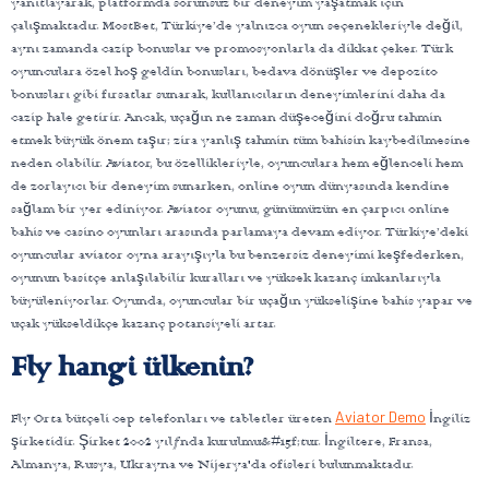
yanıtlayarak, platformda sorunsuz bir deneyim yaşatmak için
çalışmaktadır. MostBet, Türkiye’de yalnızca oyun seçenekleriyle değil,
aynı zamanda cazip bonuslar ve promosyonlarla da dikkat çeker. Türk
oyunculara özel hoş geldin bonusları, bedava dönüşler ve depozito
bonusları gibi fırsatlar sunarak, kullanıcıların deneyimlerini daha da
cazip hale getirir. Ancak, uçağın ne zaman düşeceğini doğru tahmin
etmek büyük önem taşır; zira yanlış tahmin tüm bahisin kaybedilmesine
neden olabilir. Aviator, bu özellikleriyle, oyunculara hem eğlenceli hem
de zorlayıcı bir deneyim sunarken, online oyun dünyasında kendine
sağlam bir yer ediniyor. Aviator oyunu, günümüzün en çarpıcı online
bahis ve casino oyunları arasında parlamaya devam ediyor. Türkiye’deki
oyuncular aviator oyna arayışıyla bu benzersiz deneyimi keşfederken,
oyunun basitçe anlaşılabilir kuralları ve yüksek kazanç imkanlarıyla
büyüleniyorlar. Oyunda, oyuncular bir uçağın yükselişine bahis yapar ve
uçak yükseldikçe kazanç potansiyeli artar.
Fly hangi ülkenin?
Aviator Demo
Fly Orta bütçeli cep telefonları ve tabletler üreten
İngiliz
şirketidir. Şirket 2002 yılƒnda kurulmu&#15f;tur. İngiltere, Fransa,
Almanya, Rusya, Ukrayna ve Nijerya'da ofisleri bulunmaktadır.