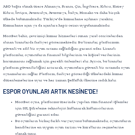
ABD başta olmak üzere Almanya, Fransa, Çin, İngiltere, Kıbrıs, Kuzey
Kıbrıs, İsviçre, Avustralya, Avusturya, İtalya, Monako ve daha birçok
ülkede bulunmaktadır. Türkiye'de kumarhane açılması yasaktır,
Kumarhane açan ya da açanlara hapis cezası uygulanmaktadır.
MostBet bahis, çevrimiçi kumar hizmetleri sunan yasal otoritelerden
alınan lisanslarda faaliyet göstermektedir. Bu lisanslar, platformun
güvenli ve adil bir oyun ortamı sağladığını garanti eder. Lisanslı
platformlar, oyuncuların finansal bilgilerinin ve kişisel verilerinin
korunmasını sağlamak için gerekli önlemleri alır. Ayrıca, bu lisanslar
platform güvenilirliğini artırarak, oyunculara güvenli bir ortamda oyun
oynamalarını sağlar. Platform, faaliyet gösterdiği ülkelerdeki kumar
düzenlemelerine uyar ve her zaman şeffaflık ilkesine sadık kalır.
ESPOR OYUNLARI ARTIK NESİNE’DE!
MostBet oyna, platformu üzerinde yapılan tüm finansal işlemler
için SSL şifreleme teknolojisi kullanarak kullanıcılarının
güvenliğini garanti eder.
Bu oyunların birkaç farklı varyasyonu bulunmaktadır, oyuncuların
kendilerine en uygun oyun tarzını ve kurallarını seçmelerine
olanak tanır.