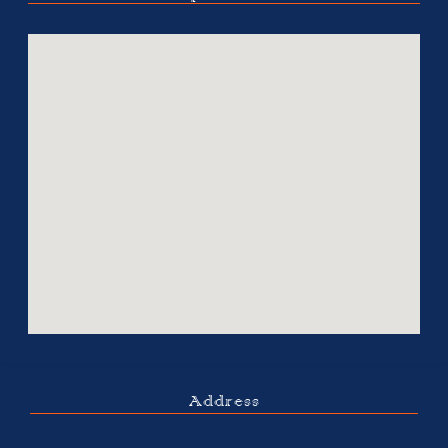
Address