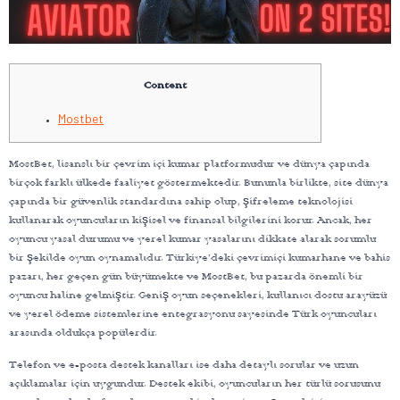
Content
Mostbet
MostBet, lisanslı bir çevrim içi kumar platformudur ve dünya çapında
birçok farklı ülkede faaliyet göstermektedir. Bununla birlikte, site dünya
çapında bir güvenlik standardına sahip olup, şifreleme teknolojisi
kullanarak oyuncuların kişisel ve finansal bilgilerini korur. Ancak, her
oyuncu yasal durumu ve yerel kumar yasalarını dikkate alarak sorumlu
bir şekilde oyun oynamalıdır. Türkiye’deki çevrimiçi kumarhane ve bahis
pazarı, her geçen gün büyümekte ve MostBet, bu pazarda önemli bir
oyuncu haline gelmiştir. Geniş oyun seçenekleri, kullanıcı dostu arayüzü
ve yerel ödeme sistemlerine entegrasyonu sayesinde Türk oyuncuları
arasında oldukça popülerdir.
Telefon ve e-posta destek kanalları ise daha detaylı sorular ve uzun
açıklamalar için uygundur. Destek ekibi, oyuncuların her türlü sorusunu