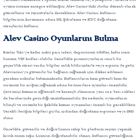
yardımcı olmaktadır. Popüler, klasik, tematik veya jackpotlu yüzlerce slot
oyunu sisteme entegre edilmiştir. Alev Casino’daki slotlar düzenli olarak
güncellenir ve turnuvalarla desteklenir. Alev Casino, kullanıcı
bilgilerinin korunması adına SSL şifreleme ve KYC doğrulama
süreçlerini kullanır.
Alev Casino Oyunlarını Bulma
Bunlar %20’ye kadar nakit para iadesi, depozitosuz ödüller, hafta sonu
bonusu, VIP kodları olabilir. Genellikle promosyonların sınırlı bir
geçerlilik süresi vardır, bilgiler anlık bildirimlerle veya e-posta ile gelir.
Alevcasino’ya güvenilir bir bağlantı sağlamak için dikkat edilmesi
gereken noktalar bulunmaktadır. Kullanıcıların hem güvenli hem de
sorunsuz bir erişim sağlamak adına bu önerilere uymaları önemlidir.
Çevrimiçi kumarın eğlenceli ve kazançlı olmasının yanı sıra, bazı riskleri
de beraberinde getirdiği unutulmamalıdır. Bu nedenle, oyuncuların
bilinçli ve sorumlu bir şekilde kumar oynamaları önemli bir gerekliliktir.
Gerekli iletişim bilgileri girilir, ardından doğrulama e-postası veya SMS
alınır.
Öncelikle, güvenilir ve doğru lisansa sahip bir platform seçimi yapmak
kritik önem taşır. Lisansın doğrulanabilir olması, kullanıcı güvenliğinin