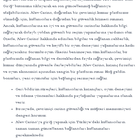
Giriş” butonuna tıklayarak en son güncellenmiş bağlantıya
ulaşabilirsiniz. Alev Casino, doğrudan bir çevrimiçi kumar platformu
olmadığı için, kullanıcılara doğrudan bir güvenlik hizmeti sunmaz.
Ancak, kullanıcılarına en iyi ve en güvenilir casinolar hakkında bilgi
sağlayarak dolaylı yoldan güvenli bir seçim yapmalarına yardımcı olur.
Özetle, ‘Alev Casino’ hakkında edinilen bilgiler ve sağlanan rehberlik,
kullanıcıların güvenilir ve keyifli bir oyun deneyimi yaşamalarına katkı
sağlayacaktır. Sorumlu oyun ilkesini benimseyen tüm kullanıcılar, bu
platformda sağlanan bilgi ve desteklerden fayda sağlayarak, çevrimiçi
kumar dünyasında güvenle ilerleyebilirler. Alev Casino, kazanç fırsatları
ve oyun ekonomisi açısından zengin bir platform sunar. Hoş geldin
bonusları, yeni oyuncular için başlangıç sermayesi sağlar.
Geri bildirim süreçleri, kullanıcıların kazançları, oyun deneyimi
ve ödeme yöntemleri hakkında paylaşımlar yapmalarına olanak
verir.
Bu sayede, çevrimiçi casino güvenliği ve müşteri memnuniyeti
dengesi korunur.
Alev Casino’ya giriş yapmak için Türkiye’deki kullanıcıların
zaman zaman güncellenen bağlantıları kullanmaları
gerekmektedir.