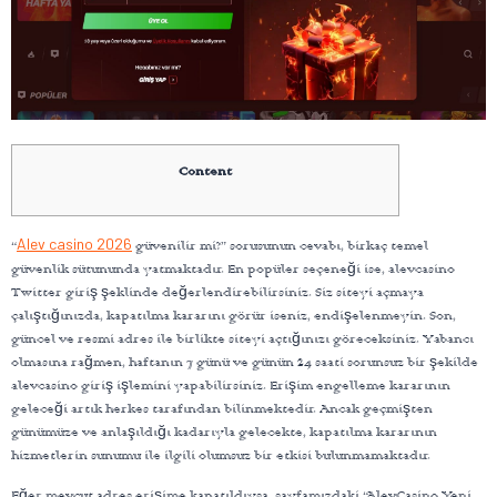
Content
Alev casino 2026
“
güvenilir mi?” sorusunun cevabı, birkaç temel
güvenlik sütununda yatmaktadır. En popüler seçeneği ise, alevcasino
Twitter giriş şeklinde değerlendirebilirsiniz. Siz siteyi açmaya
çalıştığınızda, kapatılma kararını görür iseniz, endişelenmeyin. Son,
güncel ve resmi adres ile birlikte siteyi açtığınızı göreceksiniz. Yabancı
olmasına rağmen, haftanın 7 günü ve günün 24 saati sorunsuz bir şekilde
alevcasino giriş işlemini yapabilirsiniz. Erişim engelleme kararının
geleceği artık herkes tarafından bilinmektedir. Ancak geçmişten
günümüze ve anlaşıldığı kadarıyla gelecekte, kapatılma kararının
hizmetlerin sunumu ile ilgili olumsuz bir etkisi bulunmamaktadır.
Eğer mevcut adres erişime kapatıldıysa, sayfamızdaki “AlevCasino Yeni