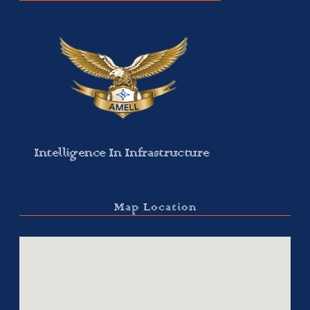
Intelligence In Infrastructure
Map Location