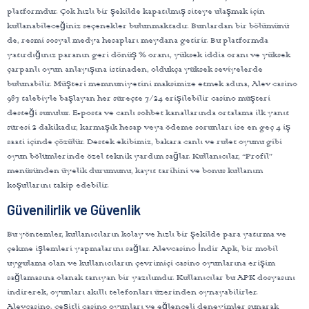
platformdur. Çok hızlı bir şekilde kapatılmış siteye ulaşmak için
kullanabileceğiniz seçenekler bulunmaktadır. Bunlardan bir bölümünü
de, resmi sosyal medya hesapları meydana getirir. Bu platformda
yatırdığınız paranın geri dönüş % oranı, yüksek iddia oranı ve yüksek
çarpanlı oyun anlayışına istinaden, oldukça yüksek seviyelerde
bulunabilir. Müşteri memnuniyetini maksimize etmek adına, Alev casino
987 talebiyle başlayan her süreçte 7/24 erişilebilir casino müşteri
desteği sunulur. E-posta ve canlı sohbet kanallarında ortalama ilk yanıt
süresi 2 dakikadır, karmaşık hesap veya ödeme sorunları ise en geç 4 iş
saati içinde çözülür. Destek ekibimiz, bakara canlı ve rulet oyunu gibi
oyun bölümlerinde özel teknik yardım sağlar. Kullanıcılar, “Profil”
menüsünden üyelik durumunu, kayıt tarihini ve bonus kullanım
koşullarını takip edebilir.
Güvenilirlik ve Güvenlik
Bu yöntemler, kullanıcıların kolay ve hızlı bir şekilde para yatırma ve
çekme işlemleri yapmalarını sağlar. Alevcasino İndir Apk, bir mobil
uygulama olan ve kullanıcıların çevrimiçi casino oyunlarına erişim
sağlamasına olanak tanıyan bir yazılımdır. Kullanıcılar bu APK dosyasını
indirerek, oyunları akıllı telefonları üzerinden oynayabilirler.
Alevcasino, çeşitli casino oyunları ve eğlenceli deneyimler sunarak