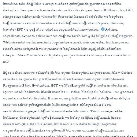
kuralına tabi değildir. Tarayıcı adres çubuğunda görünen sertifika
detayları her yeni adreste de otomatik olarak yenilenir. Kullanıcılar, kilit
simgesine tıklayarak “Geçerli” ibaresini kontrol edebilir ve böylece
bağlantının resmi sunuculara ait olduğunu doğrular. Papara, Bitcoin,
havale/EFT ve çeşitli e-cüzdan seçenekleri mevcuttur.
Adınız,
soyadınız, e-posta adresiniz ve doğum tarihiniz gibi bilgileri doğru girin.
Web sitemizi ve hizmetimizi optimize etmek için çerezler kullanıyoruz.
Hesabınıza erişmek ve oynamaya başlamak için aşağıdaki adımları
izleyin. Alev Casino’daki dijital oyun partisine katılmaya karar verdiniz
mi?
Eğer rahat, net ve teknolojik bir oyun deneyimi arıyorsanız, Alev Casino
tam da size göre bir platformdur. Alev Casino’nun oyun kütüphanesi
Pragmatic Play, Evolution, EGT ve NetEnt gibi sağlayıcıların slotlarını
içerir. Canlı bölümde klasik masaları – rulet, blackjack, bakara – ve gösteri
oyunlarını bulabilirsiniz. Bizim oyun platformu linkini doğrulamak için
tarayıcı adres çubuğundaki kilit simgesine tıklayarak HTTPS
sertifikasının geçerliliğini kontrol edebilirsiniz. Tüm bu seçenekler,
kullanıcı deneyimini iyileştirmek ve kolay erişim sağlamak üzere
tasarlanmıştır. Her bir adım, kullanıcıların daha bilinçli seçimler
yapmalarını sağlamakta ve güvenli bir oyun ortamı oluşturmalarına