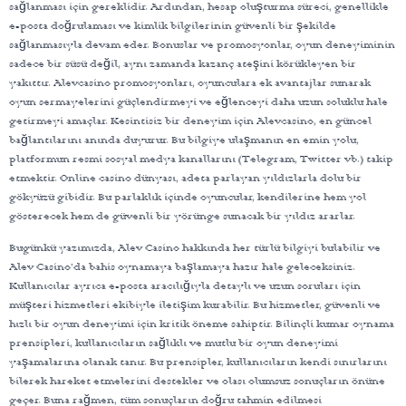
sağlanması için gereklidir. Ardından, hesap oluşturma süreci, genellikle
e-posta doğrulaması ve kimlik bilgilerinin güvenli bir şekilde
sağlanmasıyla devam eder. Bonuslar ve promosyonlar, oyun deneyiminin
sadece bir süsü değil, aynı zamanda kazanç ateşini körükleyen bir
yakıttır. Alevcasino promosyonları, oyunculara ek avantajlar sunarak
oyun sermayelerini güçlendirmeyi ve eğlenceyi daha uzun soluklu hale
getirmeyi amaçlar. Kesintisiz bir deneyim için Alevcasino, en güncel
bağlantılarını anında duyurur. Bu bilgiye ulaşmanın en emin yolu,
platformun resmi sosyal medya kanallarını (Telegram, Twitter vb.) takip
etmektir. Online casino dünyası, adeta parlayan yıldızlarla dolu bir
gökyüzü gibidir. Bu parlaklık içinde oyuncular, kendilerine hem yol
gösterecek hem de güvenli bir yörünge sunacak bir yıldız ararlar.
Bugünkü yazımızda, Alev Casino hakkında her türlü bilgiyi bulabilir ve
Alev Casino’da bahis oynamaya başlamaya hazır hale geleceksiniz.
Kullanıcılar ayrıca e-posta aracılığıyla detaylı ve uzun soruları için
müşteri hizmetleri ekibiyle iletişim kurabilir. Bu hizmetler, güvenli ve
hızlı bir oyun deneyimi için kritik öneme sahiptir. Bilinçli kumar oynama
prensipleri, kullanıcıların sağlıklı ve mutlu bir oyun deneyimi
yaşamalarına olanak tanır. Bu prensipler, kullanıcıların kendi sınırlarını
bilerek hareket etmelerini destekler ve olası olumsuz sonuçların önüne
geçer. Buna rağmen, tüm sonuçların doğru tahmin edilmesi