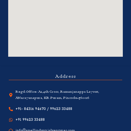
Address
Regd.Office: A1,4th Cross, Ramanjanappa Layout,
ANarayanapura, KR Puram, Pincode-560016
+91- 84316 94670 / 99623 33488
+91 99623 33488
info@amellindustrialventures.com