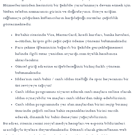
Hizmetlerimizden kesintisiz bir şekilde yararlanmaya devam etmek için
lütfen telefon numaranızı giriniz ve doğrulayınız. Siteye erişim
sağlamaya çalışırken kullanıcıların karşılaştığı sorunlar çeşitlilik
göstermektedir.
Bu bahis sitesinde Visa, MasterCard, kredi kartları, banka havalesi,
e-cüzdan, kripto gibi çeşit çeşit ödeme yöntemi bulunmaktadır.
Para çekme işleminizin başarılı bir şekilde gerçekleşmemesi
halinde ilgili tutar yeniden atyarışı.com üyelik hesabınıza
aktarılacaktır.
Güncel giriş adresine erişebileceğiniz birkaç farklı yöntem
bulunmaktadır.
Iddaa’nın canlı bahis / canlı iddaa özelliği ile spor heyecanını bir
üst seviyeye taşıyın!
Canlı iddaa programını ziyaret ederek canlı maçlara online olarak
iddaa oynayabilir ve maçları canlı iddaa’dan takip edebilirsiniz.
Canlı iddaa programında yer alan maçlardan birini seçip bu maç
üzerinde çeşitli online bahis seçeneklerinden birini tercih
ederek, dinamik bir bahis deneyimi yaşayabilirsiniz.
Bu adres, sitenin resmi sosyal medya hesapları ve e-posta bildirimleri
aracılığıyla üyelere duyurulmaktadır. Düzenli olarak güncellenen web