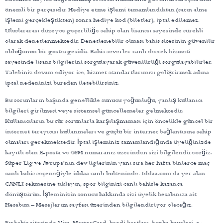
önemli bir parçasıdır. Hediye etme işlemi tamamlandıktan (satın alma
işlemi gerçekleştikten) sonra hediye kod (biletler), iptal edilemez.
Uluslararası düzeyce geçerliliğe sahip olan lisanssı sayesinde sürekli
olarak denetlenmektedir. Denetlenebilir olması bahis sitesinin güvenilir
olduğunun bir göstergesidir. Bahis severler canlı destek hizmeti
sayesinde lisans bilgilerini sorgulayarak güvenilirliği sorgulayabilirler.
Talebiniz devam ediyor ise, hizmet standartlarımızı geliştirmek adına
iptal nedeninizi buradan iletebilirsiniz.
Bu sorunların başında genellikle sunucu yoğunluğu, yanlış kullanıcı
bilgileri girilmesi veya sistemsel güncellemeler gelmektedir.
Kullanıcıların bu tür sorunlarla karşılaşmaması için öncelikle güncel bir
internet tarayıcısı kullanmaları ve güçlü bir internet bağlantısına sahip
olmaları gerekmektedir. İptal işleminiz tamamlandığında üyeliğinizde
kayıtlı olan E-posta ve GSM numaranız üzerinden sizi bilgilendireceğiz.
Süper Lig ve Avrupa’nın dev liglerinin yanı sıra her hafta binlerce maç
canlı bahis seçeneğiyle iddaa canlı bülteninde. Iddaa.com’da yer alan
CANLI sekmesine tıklayın, spor bilginizi canlı bahisle kazanca
dönüştürün. İşleminizin sonucu hakkında sizi üyelik hesabınıza ait
Hesabım – Mesajlarım sayfası üzerinden bilgilendiriyor olacağız.