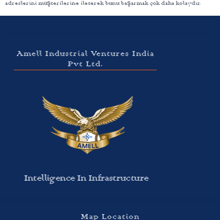
adreslerini müşterilerine ileterek bunu başarmak çok daha kolaydır.
Amell Industrial Ventures India
Pvt Ltd.
Intelligence In Infrastructure
Map Location