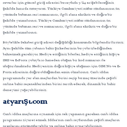
severler için güncel giriş adresini bu sayfada 7/24 erişebileceğiniz
şekilde hazırda tutuyoruz. Türkiye Cumhuriyeti nüfus cüzdanınızın ön
yüzünde bulunan seri numaranızı, ilgili alana eksiksiz ve doğru bir
şekilde yazmalısınız. Türkiye Cumhuriyeti nüfus cüzdanınızın ön
yüzünde bulunan seri ve numaranızı, ilgili alana eksiksiz ve doğru bir
şekilde yazmalısınız.
Böylelikle Sekabet giriş adresi değişikliği konusunda bilgilendirilirsiniz.
Aynı şekilde tüm yabancı bahis şirketlerinin bu yolu izlediğinden
bahsetmek gerekiyor. Hediye ettiğiniz biletler, hediye ettiğiniz kişiye
SMS ve E-Posta yoluyla 10 haneden oluşan bir kod numarası ile
ulaştırılmaktadır. Hediyenizin doğru kişiye ulaşması için GSM No ve E-
Posta adresinin doğru olduğundan emin olmalısınız. Canlı iddaa
programında yer alan maçlardan birini seçip bu maç üzerinde çeşitli
online bahis seçeneklerinden birini tercih ederek, dinamik bir bahis
deneyimi yaşayabilirsiniz.
atyarışı.com
Canlı iddaa maçlarına oynamak için tek yapmanız gereken canlı iddaa
programını ziyaret etmek. Iddaa’nın canlı sayfasından çeşitli maçların
oranlarını görüntüleyebilir ve online bahis oynayabilirsiniz.