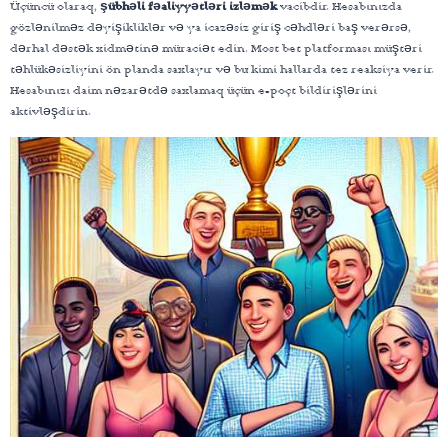
Üçüncü olaraq,
şübhəli fəaliyyətləri izləmək
vacibdir. Hesabınızda
gözlənilməz dəyişikliklər və ya icazəsiz giriş cəhdləri baş verərsə,
dərhal dəstək xidmətinə müraciət edin. Most bet platforması müştəri
təhlükəsizliyini ön planda saxlayır və bu kimi hallarda tez reaksiya verir.
Hesabınızı daim nəzarətdə saxlamaq üçün e-poçt bildirişlərini
aktivləşdirin.