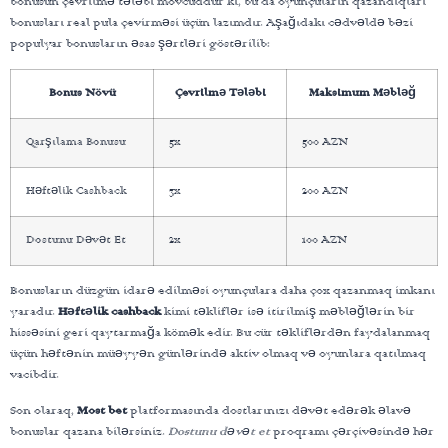
bonusun çevrilmə tələbi mövcuddur ki, bu da oyunçuların qazandıqları
bonusları real pula çevirməsi üçün lazımdır. Aşağıdakı cədvəldə bəzi
populyar bonusların əsas şərtləri göstərilib:
Bonus Növü
Çevrilmə Tələbi
Maksimum Məbləğ
Qarşılama Bonusu
5x
500 AZN
Həftəlik Cashback
3x
200 AZN
Dostunu Dəvət Et
2x
100 AZN
Bonusların düzgün idarə edilməsi oyunçulara daha çox qazanmaq imkanı
yaradır.
Həftəlik cashback
kimi təkliflər isə itirilmiş məbləğlərin bir
hissəsini geri qaytarmağa kömək edir. Bu cür təkliflərdən faydalanmaq
üçün həftənin müəyyən günlərində aktiv olmaq və oyunlara qatılmaq
vacibdir.
Son olaraq,
Most bet
platformasında dostlarınızı dəvət edərək əlavə
bonuslar qazana bilərsiniz.
Dostunu dəvət et
proqramı çərçivəsində hər