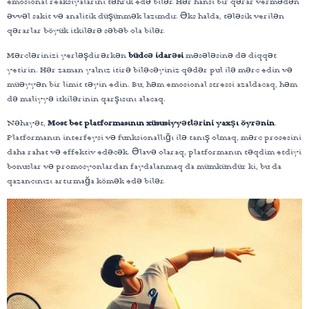
emosional reaksiyalarını təhrik edə bilər. Hər hansı bir qərar vermədən
əvvəl sakit və analitik düşünmək lazımdır. Əks halda, tələsik verilən
qərarlar böyük itkilərə səbəb ola bilər.
Mərclərinizi yerləşdirərkən
büdcə idarəsi
məsələsinə də diqqət
yetirin. Hər zaman yalnız itirə biləcəyiniz qədər pul ilə mərc edin və
müəyyən bir limit təyin edin. Bu, həm emosional stressi azaldacaq, həm
də maliyyə itkilərinin qarşısını alacaq.
Nəhayət,
Most bet platformasının xüsusiyyətlərini yaxşı öyrənin
.
Platformanın interfeysi və funksionallığı ilə tanış olmaq, mərc prosesini
daha rahat və effektiv edəcək. Əlavə olaraq, platformanın təqdim etdiyi
bonuslar və promosyonlardan faydalanmaq da mümkündür ki, bu da
qazancınızı artırmağa kömək edə bilər.