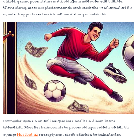
yüksək qazanc potensialına malik olduğunu müəyyən edə bilərlər.
Əlavə olaraq, Most Bet platformasında canlı statistika yenilənmələri ilə
oyunlar haqqında real vaxtda məlumat almaq mümkündür.
Oyunçular üçün ən önəmli məqam isə əmsalların dinamikasını
izləməkdir. Most Bet kazinosunda bu proses olduqca sadədir və hər bir
Mostbet az
oyunçu
strategiyasını tərtib edərkən bu imkanlardan