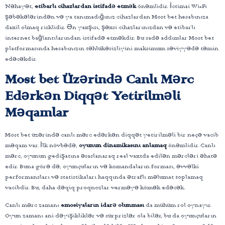
Nəhayət,
etibarlı cihazlardan istifadə etmək
önəmlidir. İctimai Wi-Fi
şəbəkələrindən və ya tanımadığınız cihazlardan Most bet hesabınıza
daxil olmaq risklidir. Ən yaxşısı, şəxsi cihazlarınızdan və etibarlı
internet bağlantılarından istifadə etməkdir. Bu sadə addımlar Most bet
platformasında hesabınızın təhlükəsizliyini maksimum səviyyədə təmin
edəcəkdir.
Most bet Üzərində Canlı Mərc
Edərkən Diqqət Yetirilməli
Məqamlar
Most bet üzərində canlı mərc edərkən diqqət yetirilməli bir neçə vacib
məqam var. İlk növbədə,
oyunun dinamikasını anlamaq
önəmlidir. Canlı
mərc, oyunun gedişatına əsaslanaraq real vaxtda edilən mərcləri əhatə
edir. Buna görə də, oyunçuların və komandaların forması, əvvəlki
performansları və statistikaları haqqında ətraflı məlumat toplamaq
vacibdir. Bu, daha dəqiq proqnozlar verməyə kömək edəcək.
Canlı mərc zamanı
emosiyaların idarə olunması
da mühüm rol oynayır.
Oyun zamanı ani dəyişikliklər və sürprizlər ola bilər, bu da oyunçuların