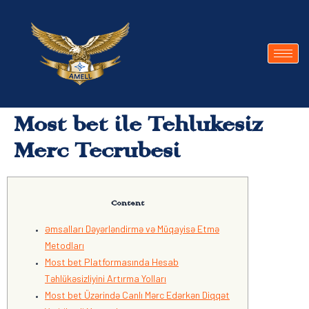
Most bet ile Tehlukesiz
Merc Tecrubesi
Content
Əmsalları Dəyərləndirmə və Müqayisə Etmə
Metodları
Most bet Platformasında Hesab
Təhlükəsizliyini Artırma Yolları
Most bet Üzərində Canlı Mərc Edərkən Diqqət