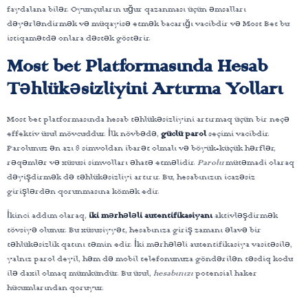
faydalana bilər. Oyunçuların uğur qazanması üçün əmsalları
dəyərləndirmək və müqayisə etmək bacarığı vacibdir və Most Bet bu
istiqamətdə onlara dəstək göstərir.
Most bet Platformasında Hesab
Təhlükəsizliyini Artırma Yolları
Most bet platformasında hesab təhlükəsizliyini artırmaq üçün bir neçə
effektiv üsul mövcuddur. İlk növbədə,
güclü parol
seçimi vacibdir.
Parolunuz ən azı 8 simvoldan ibarət olmalı və böyük-küçük hərflər,
rəqəmlər və xüsusi simvolları əhatə etməlidir.
Parolu
mütəmadi olaraq
dəyişdirmək də təhlükəsizliyi artırır. Bu, hesabınızın icazəsiz
girişlərdən qorunmasına kömək edir.
İkinci addım olaraq,
iki mərhələli autentifikasiyanı
aktivləşdirmək
tövsiyə olunur. Bu xüsusiyyət, hesabınıza giriş zamanı əlavə bir
təhlükəsizlik qatını təmin edir. İki mərhələli autentifikasiya vasitəsilə,
yalnız parol deyil, həm də mobil telefonunuza göndərilən təsdiq kodu
ilə daxil olmaq mümkündür. Bu üsul,
hesabınızı
potensial haker
hücumlarından qoruyur.