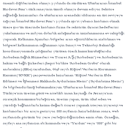
önemli dişlilerinden olmayı 7.yılında da sürdüren Uluslararası İstanbul
Hırdavat Fuar’ı türk sanayinin ümidi olmaya devam ediyor. Sektöre
sağladığı kazanımları ile uluslararası arenadaki iddiasını en üst seviyeye
taşıyan İstanbul Hırdavat Fuar’ı 7.yılında 150’si yabancı katılımcı olmak
üzere 500’ün üzerinde katılımcı firma ile sektörün ihracat hedeflerini
yakalamasına ve milyon dolarlık anlaşmaların imzalanmasına ev sahipliği
yapacak. Kalkınma Ajansları bölgeler arası eşitsizliklerin azaltılması ve
bölgesel kalkınmanın sağlanması için Sanayi ve Teknoloji Bakanlığı
koordinasyonunda çalışmalar yürüten özerk kamu kuruluşlarıdır.
Acıbadem Sağlık Hizmetleri ve Ticaret A.Ş.(“Acıbadem”) ve Acıbadem’in
hakim ve bağlı şirketleri (hepsi birlikte “Acıbadem Grubu” olarak
anılacaktır.) (EK-1) tarafından, 6698 sayılı Kişisel Verilerin Korunması
Kanunu (“KVKK”) çerçevesinde hazırlanan “Kişisel Verilerin Elde
Edilmesi ve İşlenmesi Hakkında Aydınlatma Metni” (“Aydınlatma Metni”)
ile bilgilendirilmiş bulunmaktayım. Uluslararası İstanbul Hırdavat Fuarı
Türkiye’nin üretim gücü ve nitelikli insan kaynağı ile Avrasya’nın
stratejik konumunu birleştiren, üretim yapan, ürün ithal eden ve
yurtdışı bağlantılarla katma değerli ticaret yapmak isteyen ziyaretçi ve
katılımcıları bir araya getiriyor. SSS sayfanızı hazırladıktan sonra, web
sayfanızda görünür bir yere yerleştirdiğinizden emin olun. Örneğin,
sayfayı ana sayfanızın alt kısmında veya “Yardım” veya “SSS” gibi bir