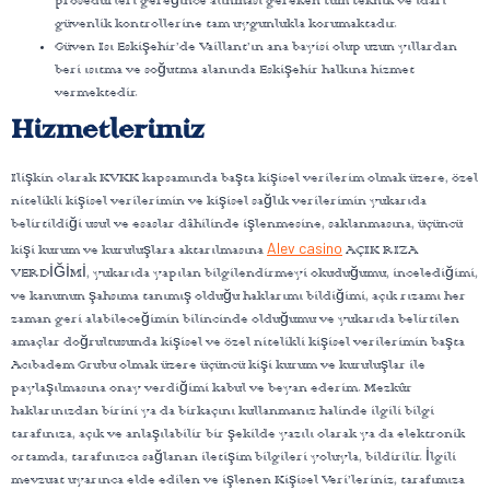
prosedürleri gereğince alınması gereken tüm teknik ve idari
güvenlik kontrollerine tam uygunlukla korumaktadır.
Güven Isı Eskişehir’de Vaillant’ın ana bayisi olup uzun yıllardan
beri ısıtma ve soğutma alanında Eskişehir halkına hizmet
vermektedir.
Hizmetlerimiz
Ilişkin olarak KVKK kapsamında başta kişisel verilerim olmak üzere, özel
nitelikli kişisel verilerimin ve kişisel sağlık verilerimin yukarıda
belirtildiği usul ve esaslar dâhilinde işlenmesine, saklanmasına, üçüncü
Alev casino
kişi kurum ve kuruluşlara aktarılmasına
AÇIK RIZA
VERDİĞİMİ, yukarıda yapılan bilgilendirmeyi okuduğumu, incelediğimi,
ve kanunun şahsıma tanımış olduğu haklarımı bildiğimi, açık rızamı her
zaman geri alabileceğimin bilincinde olduğumu ve yukarıda belirtilen
amaçlar doğrultusunda kişisel ve özel nitelikli kişisel verilerimin başta
Acıbadem Grubu olmak üzere üçüncü kişi kurum ve kuruluşlar ile
paylaşılmasına onay verdiğimi kabul ve beyan ederim. Mezkûr
haklarınızdan birini ya da birkaçını kullanmanız halinde ilgili bilgi
tarafınıza, açık ve anlaşılabilir bir şekilde yazılı olarak ya da elektronik
ortamda, tarafınızca sağlanan iletişim bilgileri yoluyla, bildirilir. İlgili
mevzuat uyarınca elde edilen ve işlenen Kişisel Veri’leriniz, tarafımıza