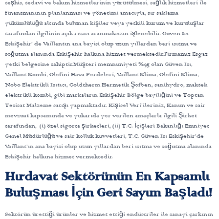
teşhis, tedavi ve bakım hizmetlerinin yürütülmesi, sağlık hizmetleri ile
finansmanının planlanması ve yönetimi amacıyla, sır saklama
yükümlülüğü altında bulunan kişiler veya yetkili kurum ve kuruluşlar
tarafından ilgilinin açık rızası aranmaksızın işlenebilir. Güven Isı
Eskişehir’ de Vaillantın ana bayisi olup uzun yıllardan beri ısıtma ve
soğutma alanında Eskişehir halkına hizmet vermektedir.Firmamız Esgaz
yetki belgesine sahiptir.Müşteri memnuniyeti %95 olan Güven Isı,
Vaillant Kombi, Olefini Hava Perdeleri, Vaillant Klima, Olefini Klima,
Nobo Elektrikli Isıtıcı, Goldtherm Hermetik Şofben, sanihydro, maktek
elektrikli kombi, gibi markaların Eskişehir Bölge bayiliğini ve Toptan
Tesisat Malzeme satışı yapmaktadır. Kişisel Veri’ileriniz, Kanun ve sair
mevzuat kapsamında ve yukarıda yer verilen amaçlarla ilgili Şirket
tarafından, (i) özel sigorta şirketleri, (ii) T.C. İçişleri Bakanlığı Emniyet
Genel Müdürlüğü ve sair kolluk kuvvetleri, T.C. Güven Isı Eskişehir’de
Vaillant’ın ana bayisi olup uzun yıllardan beri ısıtma ve soğutma alanında
Eskişehir halkına hizmet vermektedir.
Hırdavat Sektörünün En Kapsamlı
Buluşması İçin Geri Sayım Başladı!
Sektörün ürettiği ürünler ve hizmet ettiği endüstriler ile sanayi çarkının