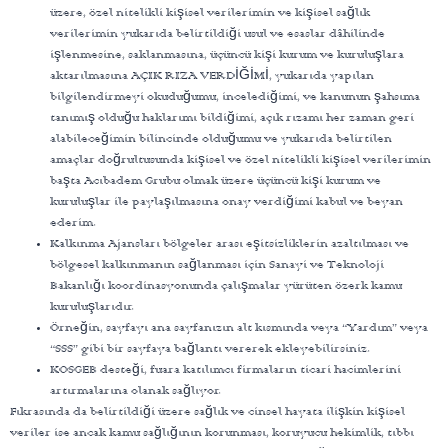
üzere, özel nitelikli kişisel verilerimin ve kişisel sağlık
verilerimin yukarıda belirtildiği usul ve esaslar dâhilinde
işlenmesine, saklanmasına, üçüncü kişi kurum ve kuruluşlara
aktarılmasına AÇIK RIZA VERDİĞİMİ, yukarıda yapılan
bilgilendirmeyi okuduğumu, incelediğimi, ve kanunun şahsıma
tanımış olduğu haklarımı bildiğimi, açık rızamı her zaman geri
alabileceğimin bilincinde olduğumu ve yukarıda belirtilen
amaçlar doğrultusunda kişisel ve özel nitelikli kişisel verilerimin
başta Acıbadem Grubu olmak üzere üçüncü kişi kurum ve
kuruluşlar ile paylaşılmasına onay verdiğimi kabul ve beyan
ederim.
Kalkınma Ajansları bölgeler arası eşitsizliklerin azaltılması ve
bölgesel kalkınmanın sağlanması için Sanayi ve Teknoloji
Bakanlığı koordinasyonunda çalışmalar yürüten özerk kamu
kuruluşlarıdır.
Örneğin, sayfayı ana sayfanızın alt kısmında veya “Yardım” veya
“SSS” gibi bir sayfaya bağlantı vererek ekleyebilirsiniz.
KOSGEB desteği, fuara katılımcı firmaların ticari hacimlerini
artırmalarına olanak sağlıyor.
Fıkrasında da belirtildiği üzere sağlık ve cinsel hayata ilişkin kişisel
veriler ise ancak kamu sağlığının korunması, koruyucu hekimlik, tıbbı