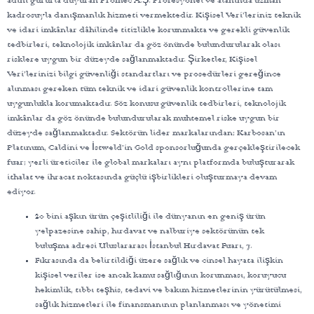
adını gururla duyuran Promec A.Ş. Profesyonel ve alanında uzman
kadrosuyla danışmanlık hizmeti vermektedir. Kişisel Veri’leriniz teknik
ve idari imkânlar dâhilinde titizlikle korunmakta ve gerekli güvenlik
tedbirleri, teknolojik imkânlar da göz önünde bulundurularak olası
risklere uygun bir düzeyde sağlanmaktadır. Şirketler, Kişisel
Veri’lerinizi bilgi güvenliği standartları ve prosedürleri gereğince
alınması gereken tüm teknik ve idari güvenlik kontrollerine tam
uygunlukla korumaktadır. Söz konusu güvenlik tedbirleri, teknolojik
imkânlar da göz önünde bulundurularak muhtemel riske uygun bir
düzeyde sağlanmaktadır. Sektörün lider markalarından; Karbosan’ın
Platınum, Caldini ve İstweld’in Gold sponsorluğunda gerçekleştirilecek
fuar; yerli üreticiler ile global markaları aynı platformda buluşturarak
ithalat ve ihracat noktasında güçlü işbirlikleri oluşturmaya devam
ediyor.
20 bini aşkın ürün çeşitliliği ile dünyanın en geniş ürün
yelpazesine sahip, hırdavat ve nalburiye sektörünün tek
buluşma adresi Uluslararası İstanbul Hırdavat Fuarı, 7.
Fıkrasında da belirtildiği üzere sağlık ve cinsel hayata ilişkin
kişisel veriler ise ancak kamu sağlığının korunması, koruyucu
hekimlik, tıbbı teşhis, tedavi ve bakım hizmetlerinin yürütülmesi,
sağlık hizmetleri ile finansmanının planlanması ve yönetimi