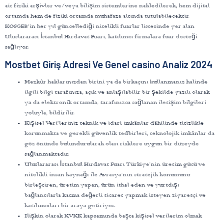
ait fiziki arşivler ve/veya bilişim sistemlerine nakledilerek, hem dijital
ortamda hem de fiziki ortamda muhafaza altında tutulabilecektir.
KOSGEB’in her yıl güncellediği nitelikli fuarlar listesinde yer alan
Uluslararası İstanbul Hırdavat Fuarı, katılımcı firmalara fuar desteği
sağlıyor.
Mostbet Giriş Adresi Ve Genel casino Analiz 2024
Mezkûr haklarınızdan birini ya da birkaçını kullanmanız halinde
ilgili bilgi tarafınıza, açık ve anlaşılabilir bir şekilde yazılı olarak
ya da elektronik ortamda, tarafınızca sağlanan iletişim bilgileri
yoluyla, bildirilir.
Kişisel Veri’leriniz teknik ve idari imkânlar dâhilinde titizlikle
korunmakta ve gerekli güvenlik tedbirleri, teknolojik imkânlar da
göz önünde bulundurularak olası risklere uygun bir düzeyde
sağlanmaktadır.
Uluslararası İstanbul Hırdavat Fuarı Türkiye’nin üretim gücü ve
nitelikli insan kaynağı ile Avrasya’nın stratejik konumunu
birleştiren, üretim yapan, ürün ithal eden ve yurtdışı
bağlantılarla katma değerli ticaret yapmak isteyen ziyaretçi ve
katılımcıları bir araya getiriyor.
Ilişkin olarak KVKK kapsamında başta kişisel verilerim olmak