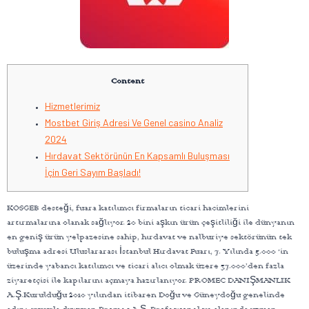
Content
Hizmetlerimiz
Mostbet Giriş Adresi Ve Genel casino Analiz
2024
Hırdavat Sektörünün En Kapsamlı Buluşması
İçin Geri Sayım Başladı!
KOSGEB desteği, fuara katılımcı firmaların ticari hacimlerini
artırmalarına olanak sağlıyor. 20 bini aşkın ürün çeşitliliği ile dünyanın
en geniş ürün yelpazesine sahip, hırdavat ve nalburiye sektörünün tek
buluşma adresi Uluslararası İstanbul Hırdavat Fuarı, 7. Yılında 5.000 ‘in
üzerinde yabancı katılımcı ve ticari alıcı olmak üzere 37.000’den fazla
ziyaretçisi ile kapılarını açmaya hazırlanıyor. PROMEC DANIŞMANLIK
A.Ş.Kurulduğu 2010 yılından itibaren Doğu ve Güneydoğu genelinde