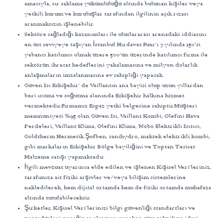
amacıyla, sır saklama yükümlülüğü altında bulunan kişiler veya
yetkili kurum ve kuruluşlar tarafından ilgilinin açık rızası
aranmaksızın işlenebilir.
Sektöre sağladığı kazanımları ile uluslararası arenadaki iddiasını
en üst seviyeye taşıyan İstanbul Hırdavat Fuar’ı 7.yılında 150’si
yabancı katılımcı olmak üzere 500’ün üzerinde katılımcı firma ile
sektörün ihracat hedeflerini yakalamasına ve milyon dolarlık
anlaşmaların imzalanmasına ev sahipliği yapacak.
Güven Isı Eskişehir’ de Vaillantın ana bayisi olup uzun yıllardan
beri ısıtma ve soğutma alanında Eskişehir halkına hizmet
vermektedir.Firmamız Esgaz yetki belgesine sahiptir.Müşteri
memnuniyeti %95 olan Güven Isı, Vaillant Kombi, Olefini Hava
Perdeleri, Vaillant Klima, Olefini Klima, Nobo Elektrikli Isıtıcı,
Goldtherm Hermetik Şofben, sanihydro, maktek elektrikli kombi,
gibi markaların Eskişehir Bölge bayiliğini ve Toptan Tesisat
Malzeme satışı yapmaktadır.
İlgili mevzuat uyarınca elde edilen ve işlenen Kişisel Veri’leriniz,
tarafımıza ait fiziki arşivler ve/veya bilişim sistemlerine
nakledilerek, hem dijital ortamda hem de fiziki ortamda muhafaza
altında tutulabilecektir.
Şirketler, Kişisel Veri’lerinizi bilgi güvenliği standartları ve