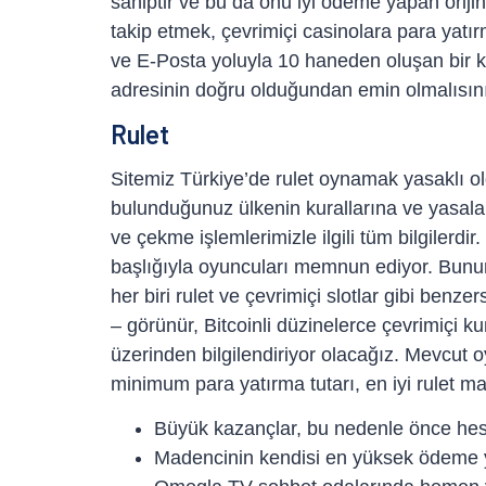
sahiptir ve bu da onu iyi ödeme yapan orijin
takip etmek, çevrimiçi casinolara para yatırm
ve E-Posta yoluyla 10 haneden oluşan bir k
adresinin doğru olduğundan emin olmalısın
Rulet
Sitemiz Türkiye’de rulet oynamak yasaklı ol
bulunduğunuz ülkenin kurallarına ve yasal
ve çekme işlemlerimizle ilgili tüm bilgilerd
başlığıyla oyuncuları memnun ediyor. Bunun
her biri rulet ve çevrimiçi slotlar gibi benz
– görünür, Bitcoinli düzinelerce çevrimiçi 
üzerinden bilgilendiriyor olacağız. Mevcut 
minimum para yatırma tutarı, en iyi rulet ma
Büyük kazançlar, bu nedenle önce hesa
Madencinin kendisi en yüksek ödeme ya