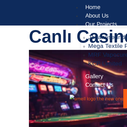
Home
About Us
Our Projects
Canlı Casin
Japanese Indu
Mega Textile 
MRF Vapocure
KCP Limited
Gallery
Contact Us