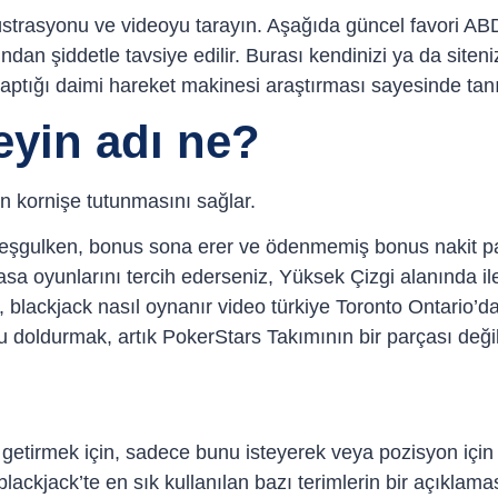
illüstrasyonu ve videoyu tarayın. Aşağıda güncel favori AB
ndan şiddetle tavsiye edilir. Burası kendinizi ya da site
 yaptığı daimi hareket makinesi araştırması sayesinde tanı
eyin adı ne?
in kornişe tutunmasını sağlar.
eşgulken, bonus sona erer ve ödenmemiş bonus nakit par
Masa oyunlarını tercih ederseniz, Yüksek Çizgi alanında i
, blackjack nasıl oynanır video türkiye Toronto Ontario
u doldurmak, artık PokerStars Takımının bir parçası değil
 getirmek için, sadece bunu isteyerek veya pozisyon içi
nlı blackjack’te en sık kullanılan bazı terimlerin bir açık