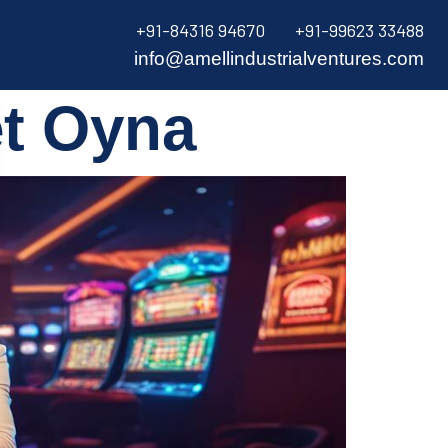
+91-84316 94670
+91-99623 33488
info@amellindustrialventures.com
et Oyna